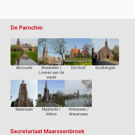
De Parochie:
Abcoude
Breukelen /
De Hoef
Kockengen
Loenen aan de
Vecht
Maarssen
Mijdrecht /
Vinkeveen /
Wilnis
Waverveen
Secretariaat Maarssenbroek