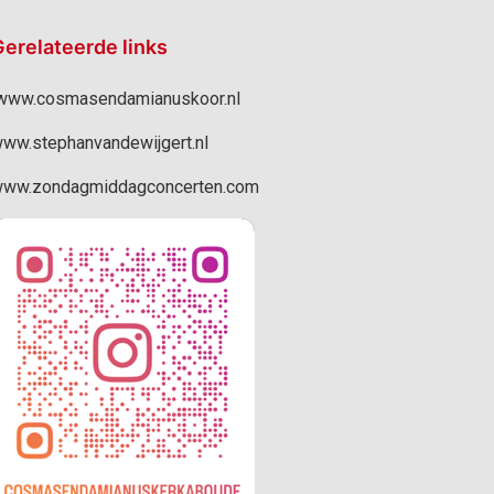
erelateerde links
ww.cosmasendamianuskoor.nl
ww.stephanvandewijgert.nl
ww.zondagmiddagconcerten.com