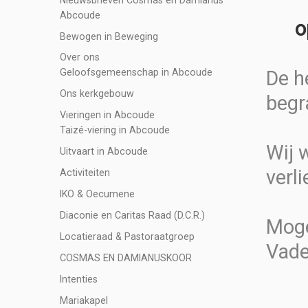
Abcoude
op d
Bewogen in Beweging
Over ons
De h
Geloofsgemeenschap in Abcoude
Ons kerkgebouw
begr
Vieringen in Abcoude
Taizé-viering in Abcoude
Wij 
Uitvaart in Abcoude
verl
Activiteiten
IKO & Oecumene
Diaconie en Caritas Raad (D.C.R.)
Moge
Locatieraad & Pastoraatgroep
Vade
COSMAS EN DAMIANUSKOOR
Intenties
Mariakapel