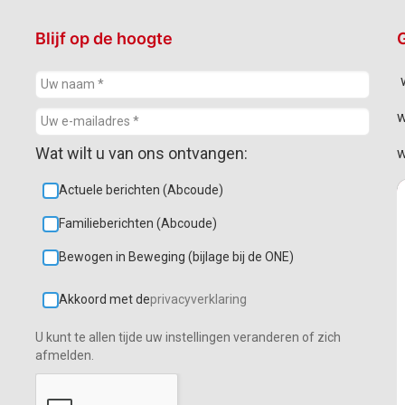
Blijf op de hoogte
G
w
w
Wat wilt u van ons ontvangen:
w
Actuele berichten (Abcoude)
Familieberichten (Abcoude)
Bewogen in Beweging (bijlage bij de ONE)
Akkoord met de
privacyverklaring
U kunt te allen tijde uw instellingen veranderen of zich
afmelden.