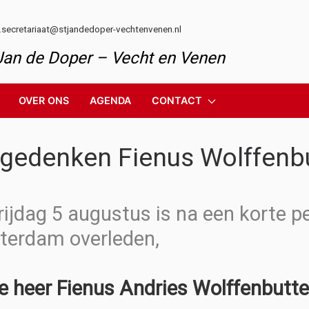
l.secretariaat@stjandedoper-vechtenvenen.nl
 Jan de Doper – Vecht en Venen
OVER ONS
AGENDA
CONTACT
 gedenken Fienus Wolffenbu
rijdag 5 augustus is na een korte per
erdam overleden,
eer Fienus Andries Wolffenbutte