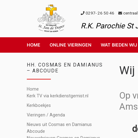
Skip to content
0297- 26 50 46
centraa
R.K. Parochie St
HOME
ONLINE VIERINGEN
WAT BIEDEN WIJ
HH. COSMAS EN DAMIANUS
Wij
– ABCOUDE
Home
Op v
Kerk TV via kerkdienstgemist.nl
Amst
Kerkboekjes
Vieringen / Agenda
Nieuws uit Cosmas en Damianus
de h
Abcoude
Nieuwsbrieven Cosmas en Damianus