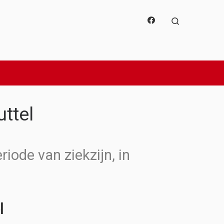
Search
ttel
iode van ziekzijn, in
l