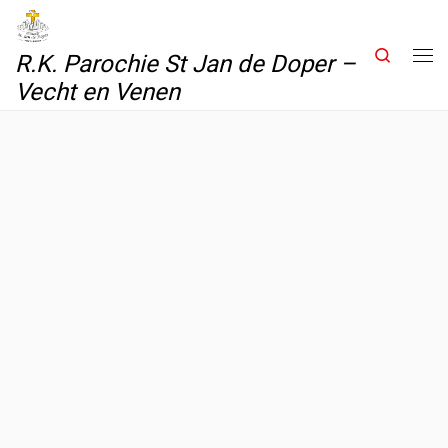
Skip to content
Search
R.K. Parochie St Jan de Doper –
Me
Vecht en Venen