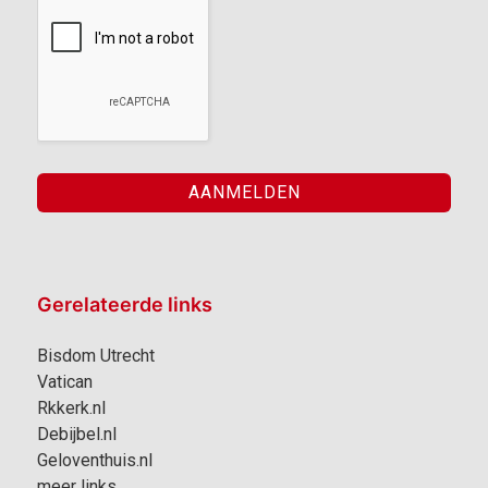
Gerelateerde links
Bisdom Utrecht
Vatican
Rkkerk.nl
Debijbel.nl
Geloventhuis.nl
meer links