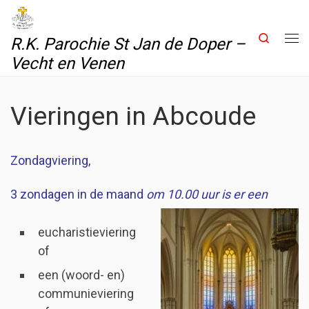
Skip to content
Search
R.K. Parochie St Jan de Doper –
Me
Vecht en Venen
Vieringen in Abcoude
Zondagviering,
3 zondagen in de maand
om 10.00 uur is er een
eucharistieviering
of
een (woord- en)
communieviering