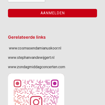
Gerelateerde links
www.cosmasendamianuskoor.nl
www.stephanvandewijgert.nl
www.zondagmiddagconcerten.com