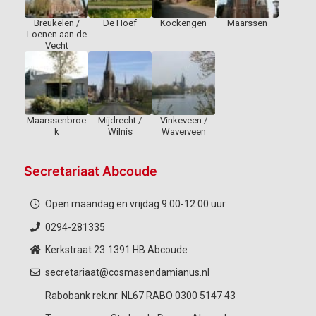
Breukelen /
De Hoef
Kockengen
Maarssen
Loenen aan de
Vecht
Maarssenbroe
Mijdrecht /
Vinkeveen /
k
Wilnis
Waverveen
Secretariaat Abcoude
Open maandag en vrijdag 9.00-12.00 uur
0294-281335
Kerkstraat 23
1391 HB Abcoude
secretariaat@cosmasendamianus.nl
Rabobank rek.nr. NL67 RABO 0300 5147 43