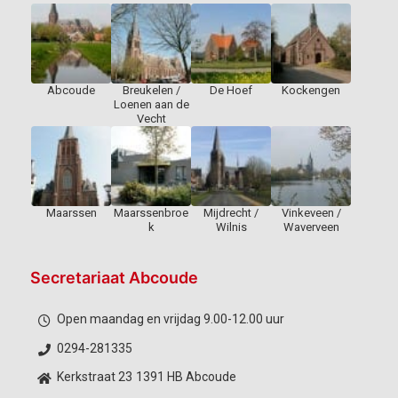
Abcoude
Breukelen /
De Hoef
Kockengen
Loenen aan de
Vecht
Maarssen
Maarssenbroe
Mijdrecht /
Vinkeveen /
k
Wilnis
Waverveen
Secretariaat Abcoude
Open maandag en vrijdag 9.00-12.00 uur
0294-281335
Kerkstraat 23
1391 HB Abcoude