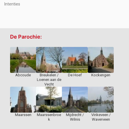
Intenties
De Parochie:
Abcoude
Breukelen /
De Hoef
Kockengen
Loenen aan de
Vecht
Maarssen
Maarssenbroe
Mijdrecht /
Vinkeveen /
k
Wilnis
Waverveen