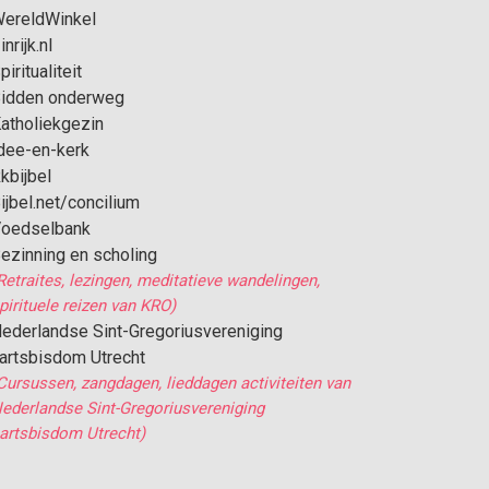
ereldWinkel
inrijk.nl
piritualiteit
idden onderweg
atholiekgezin
dee-en-kerk
kbijbel
ijbel.net/concilium
oedselbank
ezinning en scholing
Retraites, lezingen, meditatieve wandelingen,
pirituele reizen van KRO)
ederlandse Sint-Gregoriusvereniging
artsbisdom Utrecht
Cursussen, zangdagen, lieddagen activiteiten van
ederlandse Sint-Gregoriusvereniging
artsbisdom Utrecht)