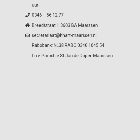
uur
0346 – 56 12 77
Breedstraat 1
3603 BA Maarssen
secretariaat@hhart-maarssen.nl
Rabobank: NL38 RABO 0340 1045 54
t.n.v. Parochie St.Jan de Doper-Maarssen