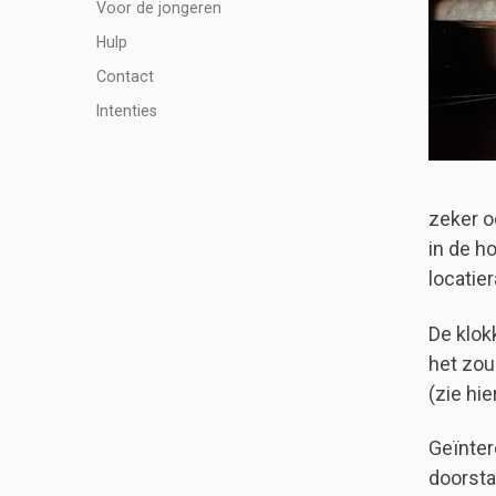
Voor de jongeren
Hulp
Contact
Intenties
zeker o
in de h
locatie
De klok
het zou
(zie hi
Geïnter
doorsta