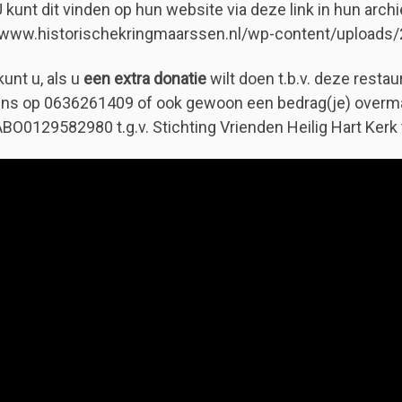
U kunt dit vinden op hun website via deze link in hun archi
/www.historischekringmaarssen.nl/wp-content/uploads
kunt u, als u
een extra donatie
wilt doen t.b.v. deze resta
ns op 0636261409 of ook gewoon een bedrag(je) over
O0129582980 t.g.v. Stichting Vrienden Heilig Hart Kerk