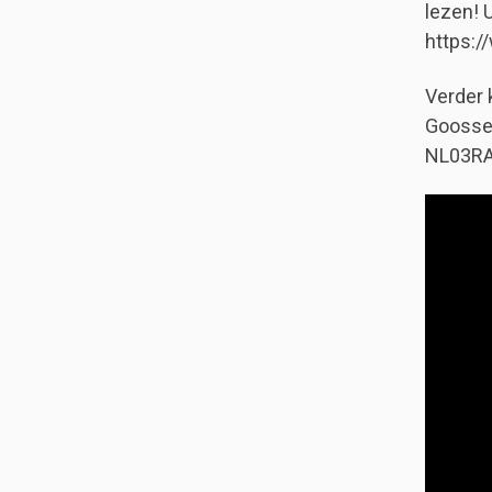
lezen! 
https:/
Verder 
Goosse
NL03RAB