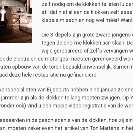
zelf nodig om de klokken te laten luide
stil dat niet alleen de klokken zelf ess
klepels misschien nog wel méér! Want 
Die 3 klepels zijn grote zware jongens (
tegen de enorme klokken aan slaan. Dat s
wijle gerepareerd of zelfs vervangen
ok de elektra en de motortjes moesten gerenoveerd wor
outen opbouw van de toren bepaald onwenselijk.
Samen m
raad deze hele restauratie nu gefinancierd.
kenspecialisten van Eijsbouts hebben eind januari zo sn
 jammer zijn als de klokken te lang moeten zwijgen. Op 
eronder ook) vind u een mooie video registratie van de 
esseerden in de geschiedenis van de klokken, hoe zij sin
an, moeten zeker even het artikel van Ton Martens in he