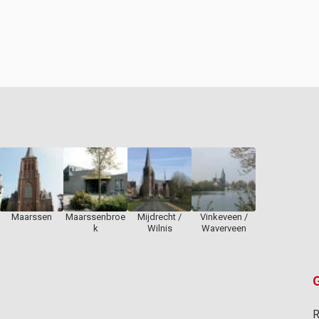
Maarssen
Maarssenbroe
Mijdrecht /
Vinkeveen /
k
Wilnis
Waverveen
G
R