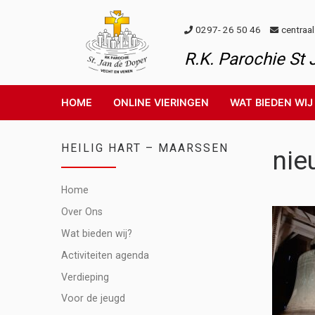
Skip to content
0297- 26 50 46
centraa
R.K. Parochie St
HOME
ONLINE VIERINGEN
WAT BIEDEN WIJ
HEILIG HART – MAARSSEN
nie
Home
Over Ons
Wat bieden wij?
Activiteiten agenda
Verdieping
Voor de jeugd