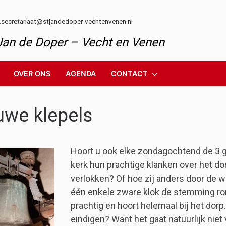
l.secretariaat@stjandedoper-vechtenvenen.nl
 Jan de Doper – Vecht en Venen
OVER ONS
AGENDA
CONTACT
uwe klepels
Hoort u ook elke zondagochtend de 3 g
kerk hun prachtige klanken over het d
verlokken? Of hoe zij anders door de w
één enkele zware klok de stemming ro
prachtig en hoort helemaal bij het dorp
eindigen? Want het gaat natuurlijk nie