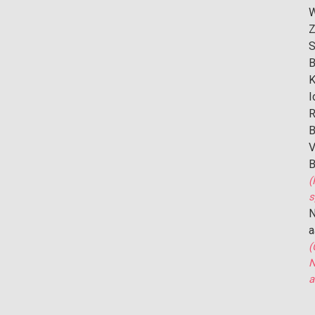
W
Z
S
B
K
I
R
B
V
B
(
s
N
a
(
N
a