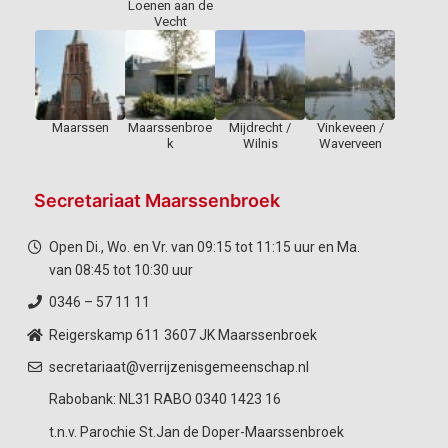
Loenen aan de
Vecht
Maarssen
Maarssenbroe
Mijdrecht /
Vinkeveen /
k
Wilnis
Waverveen
Secretariaat Maarssenbroek
Open Di., Wo. en Vr. van 09:15 tot 11:15 uur en Ma.
van 08:45 tot 10:30 uur
0346 – 57 11 11
Reigerskamp 611
3607 JK Maarssenbroek
secretariaat@verrijzenisgemeenschap.nl
Rabobank: NL31 RABO 0340 1423 16
t.n.v. Parochie St.Jan de Doper-Maarssenbroek