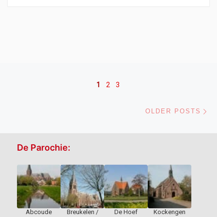
Posts navigation
1
2
3
Ol
OLDER POSTS
De Parochie:
Abcoude
Breukelen /
De Hoef
Kockengen