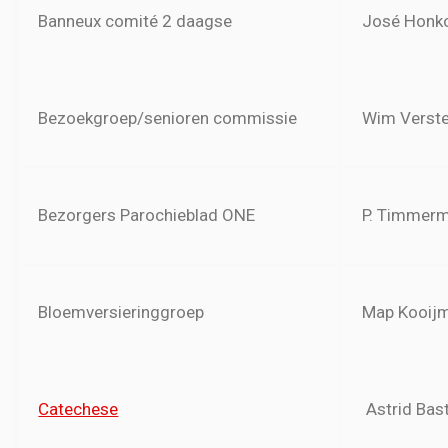
Banneux comité 2 daagse
José Honk
Bezoekgroep/senioren commissie
Wim Verst
Bezorgers Parochieblad ONE
P. Timmer
Bloemversieringgroep
Map Kooij
Catechese
Astrid Bas