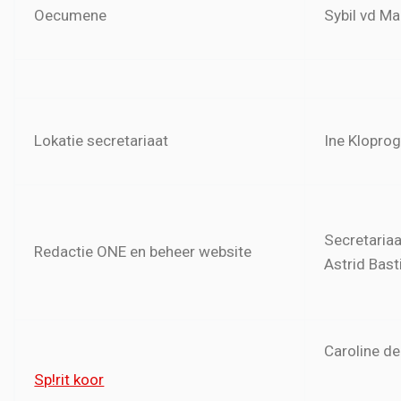
Oecumene
Sybil vd Ma
Lokatie secretariaat
Ine Klopro
Secretariaa
Redactie ONE en beheer website
Astrid Bas
Caroline d
Sp!rit koor