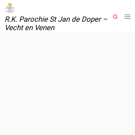
Skip to content
Search
R.K. Parochie St Jan de Doper –
Me
Vecht en Venen