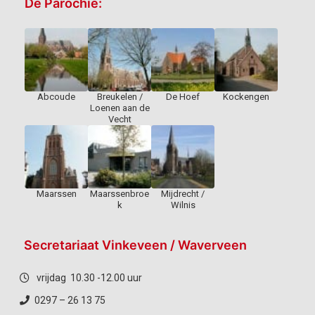
De Parochie:
Abcoude
Breukelen /
De Hoef
Kockengen
Loenen aan de
Vecht
Maarssen
Maarssenbroe
Mijdrecht /
k
Wilnis
Secretariaat Vinkeveen / Waverveen
vrijdag 10.30 -12.00 uur
0297 – 26 13 75