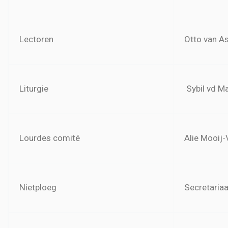
Lectoren
Otto van A
Liturgie
Sybil vd M
Lourdes comité
Alie Mooij-
Nietploeg
Secretariaa