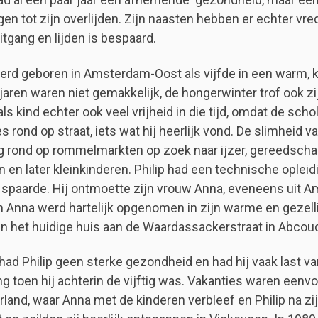
gen tot zijn overlijden. Zijn naasten hebben er echter 
itgang en lijden is bespaard.
werd geboren in Amsterdam-Oost als vijfde in een warm, k
aren waren niet gemakkelijk, de hongerwinter trof ook zijn
ls kind echter ook veel vrijheid in die tijd, omdat de scho
s rond op straat, iets wat hij heerlijk vond. De slimheid va
ag rond op rommelmarkten op zoek naar ijzer, gereedschap
n en later kleinkinderen. Philip had een technische oplei
 spaarde. Hij ontmoette zijn vrouw Anna, eveneens uit Am
en Anna werd hartelijk opgenomen in zijn warme en gezell
n het huidige huis aan de Waardassackerstraat in Abcoud
ad Philip geen sterke gezondheid en had hij vaak last van m
ng toen hij achterin de vijftig was. Vakanties waren eenv
rland, waar Anna met de kinderen verbleef en Philip na zi