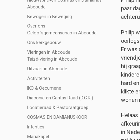
Abcoude
paar da
achteru
Bewogen in Beweging
Over ons
Philip 
Geloofsgemeenschap in Abcoude
oorlogsj
Ons kerkgebouw
Er was a
Vieringen in Abcoude
vriendje
Taizé-viering in Abcoude
hij gra
Uitvaart in Abcoude
kindere
Activiteiten
hard en
IKO & Oecumene
klikte 
Diaconie en Caritas Raad (D.C.R.)
wonen i
Locatieraad & Pastoraatgroep
Helaas h
COSMAS EN DAMIANUSKOOR
afkeuri
Intenties
in Nede
Mariakapel