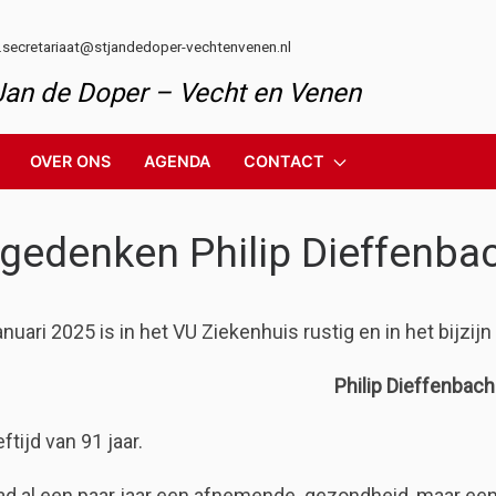
l.secretariaat@stjandedoper-vechtenvenen.nl
 Jan de Doper – Vecht en Venen
OVER ONS
AGENDA
CONTACT
 gedenken Philip Dieffenba
anuari 2025 is in het VU Ziekenhuis rustig en in het bijzij
Philip Dieffenbach
eftijd van 91 jaar.
had al een paar jaar een afnemende gezondheid, maar een