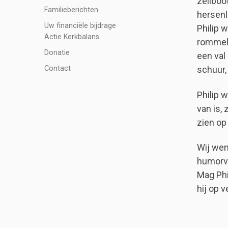
zeilboo
Familieberichten
hersenl
Uw financiële bijdrage
Philip 
Actie Kerkbalans
rommelm
Donatie
een val
Contact
schuur,
Philip 
van is,
zien op
Wij wen
humorvo
Mag Phi
hij op 