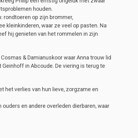
9 kreeg Philip een ernstig ongeluk met zwaar
chtsproblemen houden.
n: rondtoeren op zijn brommer,
ee kleinkinderen, waar ze veel op pasten. Na
leef hij genieten van het rommelen in zijn
het Cosmas & Damianuskoor waar Anna trouw lid
 Geinhoff in Abcoude. De viering is terug te
et het verlies van hun lieve, zorgzame en
jn ouders en andere overleden dierbaren, waar