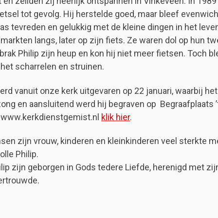
t en zeilden zij heerlijk ontspannen in Vinkeveen. In 198
etsel tot gevolg. Hij herstelde goed, maar bleef evenwi
was tevreden en gelukkig met de kleine dingen in het leve
arkten langs, later op zijn fiets. Ze waren dol op hun tw
 brak Philip zijn heup en kon hij niet meer fietsen. Toch b
 het scharrelen en struinen.
werd vanuit onze kerk uitgevaren op 22 januari, waarbij 
 zong en aansluitend werd hij begraven op Begraafplaats ’t
 www.kerkdienstgemist.nl
klik hier
.
sen zijn vrouw, kinderen en kleinkinderen veel sterkte m
lle Philip.
lip zijn geborgen in Gods tedere Liefde, herenigd met zi
vertrouwde.