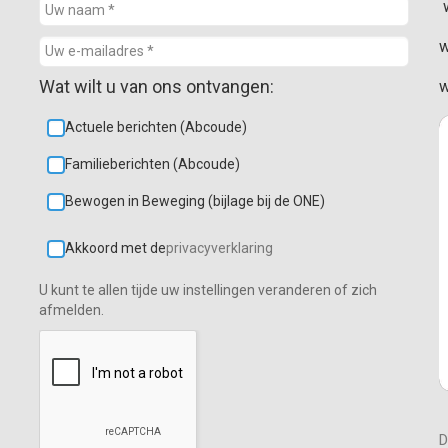
w
w
Wat wilt u van ons ontvangen:
w
Actuele berichten (Abcoude)
Familieberichten (Abcoude)
Bewogen in Beweging (bijlage bij de ONE)
Akkoord met de
privacyverklaring
U kunt te allen tijde uw instellingen veranderen of zich
afmelden.
D