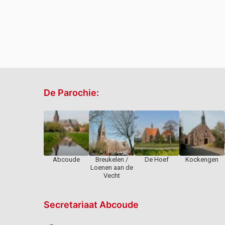
De Parochie:
Abcoude
Breukelen /
De Hoef
Kockengen
Loenen aan de
Vecht
Secretariaat Abcoude