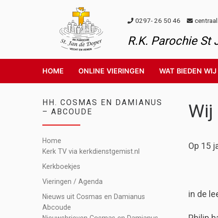
Skip to content
0297- 26 50 46
centraa
R.K. Parochie St
HOME
ONLINE VIERINGEN
WAT BIEDEN WIJ
HH. COSMAS EN DAMIANUS
Wij
– ABCOUDE
Home
Op 15 j
Kerk TV via kerkdienstgemist.nl
Kerkboekjes
Vieringen / Agenda
in de le
Nieuws uit Cosmas en Damianus
Abcoude
Philip 
Nieuwsbrieven Cosmas en Damianus