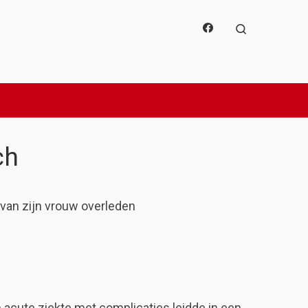
Search
ch
n van zijn vrouw overleden
 acute ziekte met complicaties leidde in een