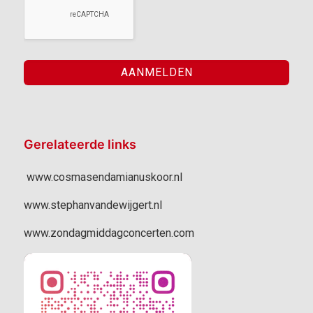
Gerelateerde links
www.cosmasendamianuskoor.nl
www.stephanvandewijgert.nl
www.zondagmiddagconcerten.com