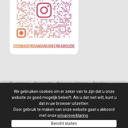
Disclaimer – Copyright – Privacyverklaring – Cookies
We gebruiken cookies om er zeker van te zijn dat u onze
website zo goed mogelijk beleeft. Als u dat niet wilt, kunt u
dat in uw browser uitzetten.
Door gebruik te maken van onze website gaat u akkoord
© 2010 - 2026
St Jan de Doper
–
Alle rechten voorbehouden.
Site ontwikkeld door: PixelBroeder - Website realisatie door
met onze
privacyverklaring
.
MKSHOP
Bericht sluiten