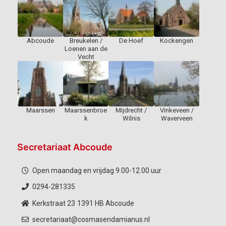
Abcoude
Breukelen /
De Hoef
Kockengen
Loenen aan de
Vecht
Maarssen
Maarssenbroe
Mijdrecht /
Vinkeveen /
k
Wilnis
Waverveen
Secretariaat Abcoude
Open maandag en vrijdag 9.00-12.00 uur
0294-281335
Kerkstraat 23
1391 HB Abcoude
secretariaat@cosmasendamianus.nl