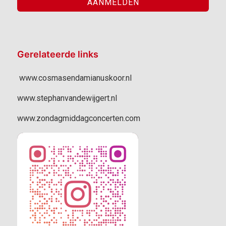
Gerelateerde links
www.cosmasendamianuskoor.nl
www.stephanvandewijgert.nl
www.zondagmiddagconcerten.com