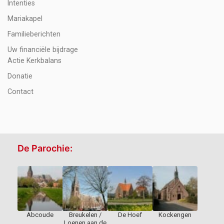
Intenties
Mariakapel
Familieberichten
Uw financiële bijdrage
Actie Kerkbalans
Donatie
Contact
De Parochie:
Abcoude
Breukelen /
De Hoef
Kockengen
Loenen aan de