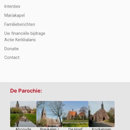
Intenties
Mariakapel
Familieberichten
Uw financiële bijdrage
Actie Kerkbalans
Donatie
Contact
De Parochie:
Abcoude
Breukelen /
De Hoef
Kockengen