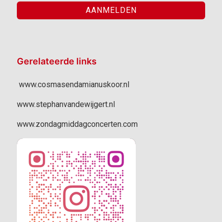
Gerelateerde links
www.cosmasendamianuskoor.nl
www.stephanvandewijgert.nl
www.zondagmiddagconcerten.com