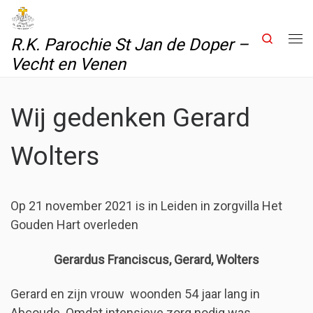
Skip to content
Search
R.K. Parochie St Jan de Doper –
Me
Vecht en Venen
Wij gedenken Gerard
Wolters
Op 21 november 2021 is in Leiden in zorgvilla Het
Gouden Hart overleden
Gerardus Franciscus, Gerard, Wolters
Gerard en zijn vrouw woonden 54 jaar lang in
Abcoude. Omdat intensieve zorg nodig was