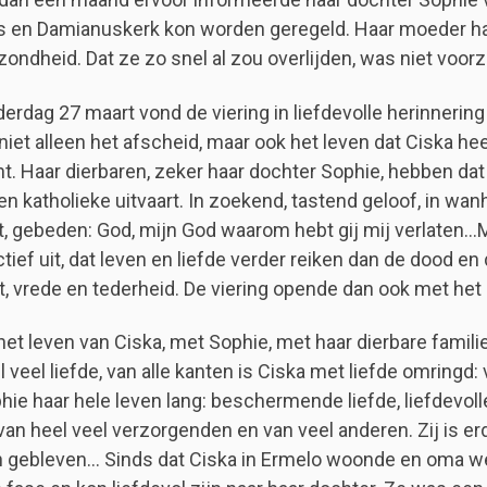
en Damianuskerk kon worden geregeld. Haar moeder had 
zondheid. Dat ze zo snel al zou overlijden, was niet voor
erdag 27 maart vond de viering in liefdevolle herinnering 
 niet alleen het afscheid, maar ook het leven dat Ciska hee
nt. Haar dierbaren, zeker haar dochter Sophie, hebben da
en katholieke uitvaart. In zoekend, tastend geloof, in wan
, gebeden: God, mijn God waarom hebt gij mij verlaten…Ma
tief uit, dat leven en liefde verder reiken dan de dood en
ht, vrede en tederheid. De viering opende dan ook met het l
het leven van Ciska, met Sophie, met haar dierbare famili
l veel liefde, van alle kanten is Ciska met liefde omring
hie haar hele leven lang: beschermende liefde, liefdevolle
van heel veel verzorgenden en van veel anderen. Zij is e
 gebleven… Sinds dat Ciska in Ermelo woonde en oma we