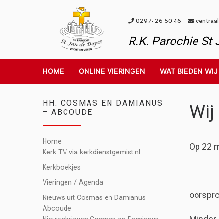
Skip to content
0297- 26 50 46
centraa
R.K. Parochie St
HOME
ONLINE VIERINGEN
WAT BIEDEN WIJ
HH. COSMAS EN DAMIANUS
Wij
– ABCOUDE
Home
Op 22 m
Kerk TV via kerkdienstgemist.nl
Kerkboekjes
Vieringen / Agenda
oorspro
Nieuws uit Cosmas en Damianus
Abcoude
Minder 
Nieuwsbrieven Cosmas en Damianus