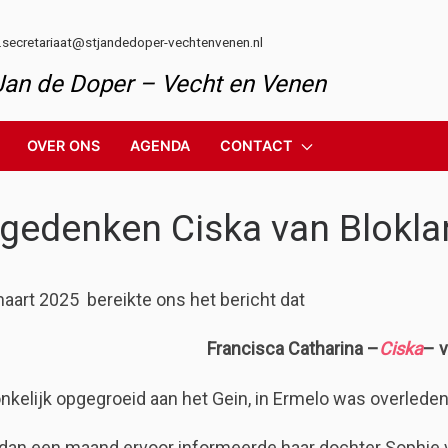
l.secretariaat@stjandedoper-vechtenvenen.nl
 Jan de Doper – Vecht en Venen
OVER ONS
AGENDA
CONTACT
 gedenken Ciska van Blokla
aart 2025 bereikte ons het bericht dat
Francisca Catharina –
Ciska
– v
nkelijk opgegroeid aan het Gein, in Ermelo was overleden
dan een maand ervoor informeerde haar dochter Sophie ver