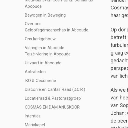
Abcoude
Cosmas 
haar ge
Bewogen in Beweging
Over ons
Op dond
Geloofsgemeenschap in Abcoude
betreft
Ons kerkgebouw
turbule
Vieringen in Abcoude
graag e
Taizé-viering in Abcoude
gedacht
Uitvaart in Abcoude
perspec
Activiteiten
van lic
IKO & Oecumene
Als we 
Diaconie en Caritas Raad (D.C.R.)
van hee
Locatieraad & Pastoraatgroep
van Sop
COSMAS EN DAMIANUSKOOR
Johan; 
Intenties
de been
Mariakapel