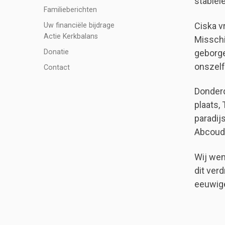
stabiel
Familieberichten
Ciska vr
Uw financiële bijdrage
Actie Kerkbalans
Misschi
geborge
Donatie
onszelf
Contact
Donderd
plaats,
paradij
Abcoud
Wij wen
dit ver
eeuwige