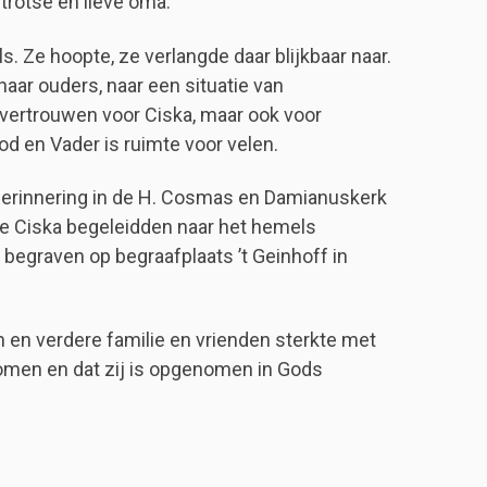
 trotse en lieve oma.
ls. Ze hoopte, ze verlangde daar blijkbaar naar.
aar ouders, naar een situatie van
ertrouwen voor Ciska, maar ook voor
od en Vader is ruimte voor velen.
 herinnering in de H. Cosmas en Damianuskerk
 die Ciska begeleidden naar het hemels
a begraven op begraafplaats ’t Geinhoff in
 en verdere familie en vrienden sterkte met
ekomen en dat zij is opgenomen in Gods