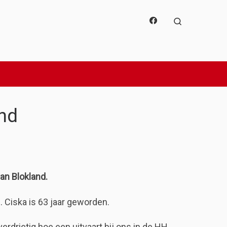
Search
nd
an Blokland.
. Ciska is 63 jaar geworden.
drietig hoe een uitvaart bij ons in de HH