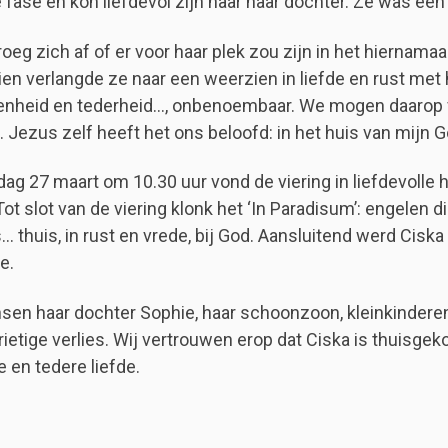
e fase en kon liefdevol zijn naar haar dochter. Ze was een
oeg zich af of er voor haar plek zou zijn in het hiernamaa
en verlangde ze naar een weerzien in liefde en rust met h
nheid en tederheid…, onbenoembaar. We mogen daarop v
. Jezus zelf heeft het ons beloofd: in het huis van mijn G
ag 27 maart om 10.30 uur vond de viering in liefdevolle
 Tot slot van de viering klonk het ‘In Paradisum’: engelen
s… thuis, in rust en vrede, bij God. Aansluitend werd Cisk
e.
sen haar dochter Sophie, haar schoonzoon, kleinkinderen
drietige verlies. Wij vertrouwen erop dat Ciska is thuisg
 en tedere liefde.