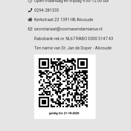
Open maandag en vrijdag 9.00-12.00 uur
0294-281335
Kerkstraat 23
1391 HB Abcoude
secretariaat@cosmasendamianus.nl
Rabobank rek.nr. NL67 RABO 0300 5147 43
Ten name van St. Jan de Doper - Abcoude