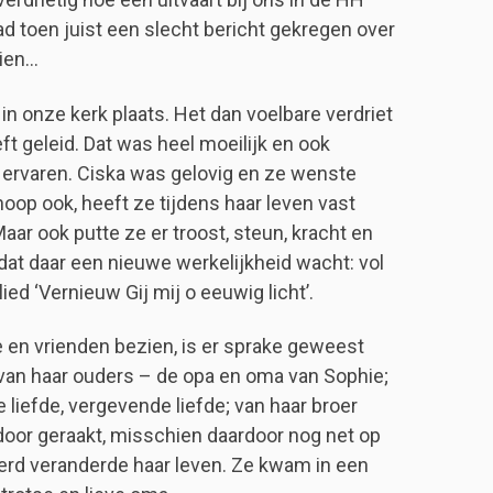
toen juist een slecht bericht gekregen over
zien…
in onze kerk plaats. Het dan voelbare verdriet
ft geleid. Dat was heel moeilijk en ook
t ervaren. Ciska was gelovig en ze wenste
hoop ook, heeft ze tijdens haar leven vast
ar ook putte ze er troost, steun, kracht en
 dat daar een nieuwe werkelijkheid wacht: vol
ied ‘Vernieuw Gij mij o eeuwig licht’.
e en vrienden bezien, is er sprake geweest
d: van haar ouders – de opa en oma van Sophie;
 liefde, vergevende liefde; van haar broer
rdoor geraakt, misschien daardoor nog net op
rd veranderde haar leven. Ze kwam in een