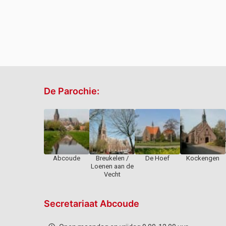
De Parochie:
Abcoude
Breukelen /
De Hoef
Kockengen
Loenen aan de
Vecht
Secretariaat Abcoude