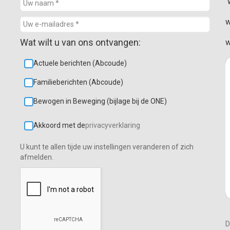
w
w
Wat wilt u van ons ontvangen:
w
Actuele berichten (Abcoude)
Familieberichten (Abcoude)
Bewogen in Beweging (bijlage bij de ONE)
Akkoord met de
privacyverklaring
U kunt te allen tijde uw instellingen veranderen of zich
afmelden.
D