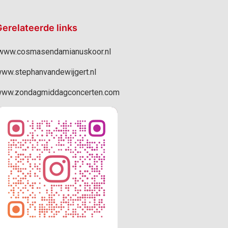
erelateerde links
ww.cosmasendamianuskoor.nl
ww.stephanvandewijgert.nl
ww.zondagmiddagconcerten.com