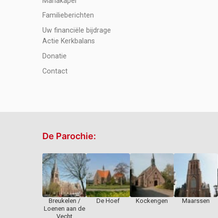
Mariakapel
Familieberichten
Uw financiële bijdrage
Actie Kerkbalans
Donatie
Contact
De Parochie:
Breukelen /
De Hoef
Kockengen
Maarssen
Loenen aan de
Vecht