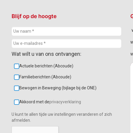
Blijf op de hoogte
G
w
w
Wat wilt u van ons ontvangen:
w
Actuele berichten (Abcoude)
Familieberichten (Abcoude)
Bewogen in Beweging (bijlage bij de ONE)
Akkoord met de
privacyverklaring
U kunt te allen tijde uw instellingen veranderen of zich
afmelden.