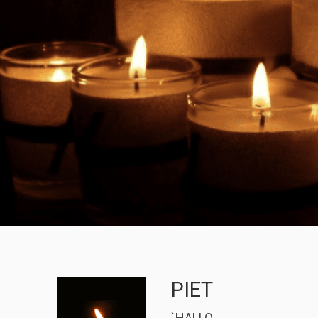
PIET
`HALLO