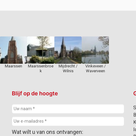
Maarssen
Maarssenbroe
Mijdrecht /
Vinkeveen /
k
Wilnis
Waverveen
Blijf op de hoogte
G
S
B
K
I
Wat wilt u van ons ontvangen: