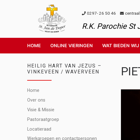
Skip to content
0297- 26 50 46
centraa
R.K. Parochie St
HOME
ONLINE VIERINGEN
WAT BIEDEN WIJ
HEILIG HART VAN JEZUS –
PIE
VINKEVEEN / WAVERVEEN
Home
Over ons
Visie & Missie
Pastoraatgroep
Locatieraad
Werkgroepen en contactpersonen