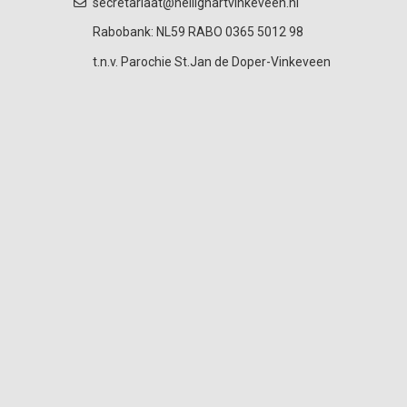
secretariaat@heilighartvinkeveen.nl
Rabobank: NL59 RABO 0365 5012 98
t.n.v. Parochie St.Jan de Doper-Vinkeveen