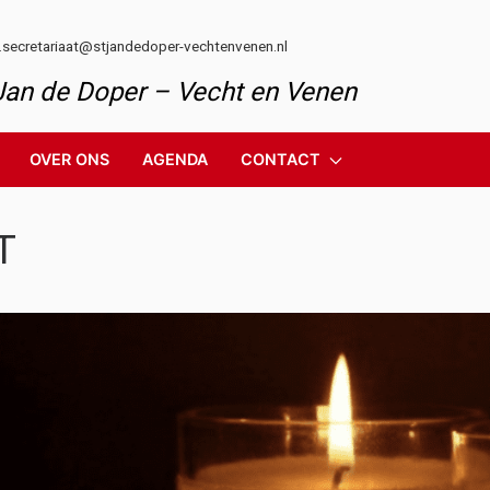
l.secretariaat@stjandedoper-vechtenvenen.nl
 Jan de Doper – Vecht en Venen
OVER ONS
AGENDA
CONTACT
T