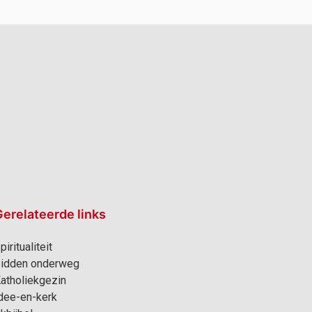
erelateerde links
piritualiteit
idden onderweg
atholiekgezin
dee-en-kerk