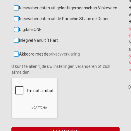
R
B
Nieuwsberichten uit geloofsgemeenschap Vinkeveen
V
Nieuwsberichten uit de Parochie St Jan de Doper
B
(
Digitale ONE
s
Inlegvel Vanuit ‘t Hart
N
a
Akkoord met de
privacyverklaring
(
N
U kunt te allen tijde uw instellingen veranderen of zich
a
afmelden.
D