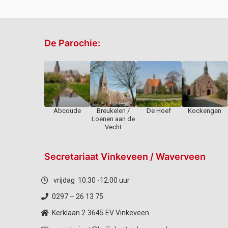
De Parochie:
Abcoude
Breukelen /
De Hoef
Kockengen
Loenen aan de
Vecht
Secretariaat Vinkeveen / Waverveen
vrijdag 10.30 -12.00 uur
0297 – 26 13 75
Kerklaan 2
3645 EV Vinkeveen