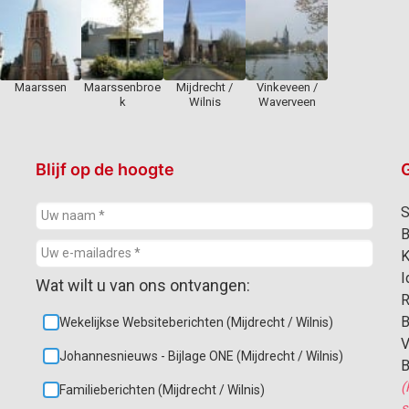
Maarssen
Maarssenbroe
Mijdrecht /
Vinkeveen /
k
Wilnis
Waverveen
Blijf op de hoogte
G
S
B
K
I
Wat wilt u van ons ontvangen:
R
B
Wekelijkse Websiteberichten (Mijdrecht / Wilnis)
V
Johannesnieuws - Bijlage ONE (Mijdrecht / Wilnis)
B
(
Familieberichten (Mijdrecht / Wilnis)
s