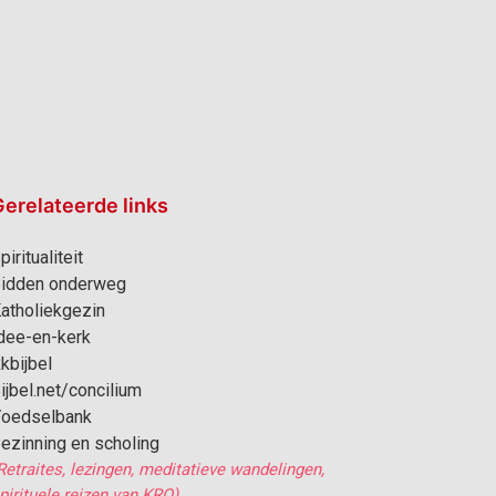
erelateerde links
piritualiteit
idden onderweg
atholiekgezin
dee-en-kerk
kbijbel
ijbel.net/concilium
oedselbank
ezinning en scholing
Retraites, lezingen, meditatieve wandelingen,
pirituele reizen van KRO)