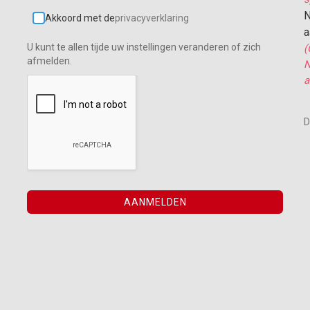
N
Akkoord met de
privacyverklaring
a
U kunt te allen tijde uw instellingen veranderen of zich
(
afmelden.
N
a
D