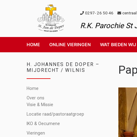
Skip to content
0297- 26 50 46
centraa
R.K. Parochie St
HOME
ONLINE VIERINGEN
WAT BIEDEN WIJ
H. JOHANNES DE DOPER –
Pa
MIJDRECHT / WILNIS
Home
Over ons
Visie & Missie
Locatie raad/pastoraatgroep
IKO & Oecumene
Vieringen