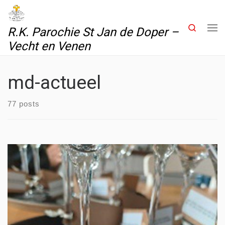
Skip to content
Search
R.K. Parochie St Jan de Doper –
Me
Vecht en Venen
md-actueel
77 posts