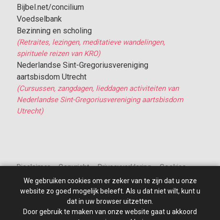
Bijbel.net/concilium
Voedselbank
Bezinning en scholing
(Retraites, lezingen, meditatieve wandelingen,
spirituele reizen van KRO)
Nederlandse Sint-Gregoriusvereniging
aartsbisdom Utrecht
(Cursussen, zangdagen, lieddagen activiteiten van
Nederlandse Sint-Gregoriusvereniging aartsbisdom
Utrecht)
Disclaimer – Copyright – Privacyverklaring – Cookies
We gebruiken cookies om er zeker van te zijn dat u onze
website zo goed mogelijk beleeft. Als u dat niet wilt, kunt u
dat in uw browser uitzetten.
Door gebruik te maken van onze website gaat u akkoord
© 2010 - 2026
St Jan de Doper
–
Alle rechten voorbehouden.
Site ontwikkeld door: PixelBroeder - Website realisatie door