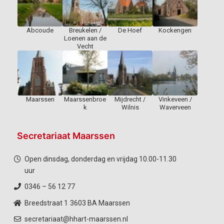
Abcoude
Breukelen /
De Hoef
Kockengen
Loenen aan de
Vecht
Maarssen
Maarssenbroe
Mijdrecht /
Vinkeveen /
k
Wilnis
Waverveen
Secretariaat Maarssen
Open dinsdag, donderdag en vrijdag 10.00-11.30
uur
0346 – 56 12 77
Breedstraat 1
3603 BA Maarssen
secretariaat@hhart-maarssen.nl