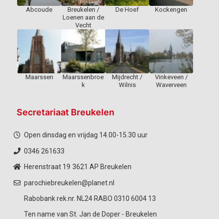
Abcoude
Breukelen /
De Hoef
Kockengen
Loenen aan de
Vecht
Maarssen
Maarssenbroe
Mijdrecht /
Vinkeveen /
k
Wilnis
Waverveen
Secretariaat Breukelen
Open dinsdag en vrijdag 14.00-15.30 uur
0346 261633
Herenstraat 19
3621 AP Breukelen
parochiebreukelen@planet.nl
Rabobank rek.nr. NL24 RABO 0310 6004 13
Ten name van St. Jan de Doper - Breukelen