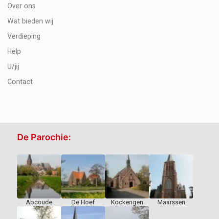
Over ons
Wat bieden wij
Verdieping
Help
U/jij
Contact
De Parochie:
Abcoude
De Hoef
Kockengen
Maarssen