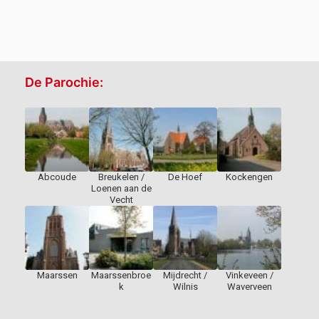
De Parochie:
Abcoude
Breukelen /
De Hoef
Kockengen
Loenen aan de
Vecht
Maarssen
Maarssenbroe
Mijdrecht /
Vinkeveen /
k
Wilnis
Waverveen