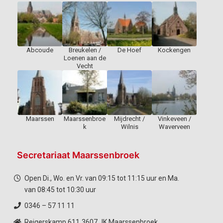
Abcoude
Breukelen /
De Hoef
Kockengen
Loenen aan de
Vecht
Maarssen
Maarssenbroe
Mijdrecht /
Vinkeveen /
k
Wilnis
Waverveen
Secretariaat Maarssenbroek
Open Di., Wo. en Vr. van 09:15 tot 11:15 uur en Ma.
van 08:45 tot 10:30 uur
0346 – 57 11 11
Reigerskamp 611
3607 JK Maarssenbroek