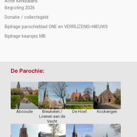
Actie Kerkbalans
Begroting 2026
Donatie / collectegeld
Bijdrage parochieblad ONE en VERRIJZENIS=NIEUWS
Bijdrage kaarsjes MB
De Parochie:
Abcoude
Breukelen /
De Hoef
Kockengen
Loenen aan de
Vecht