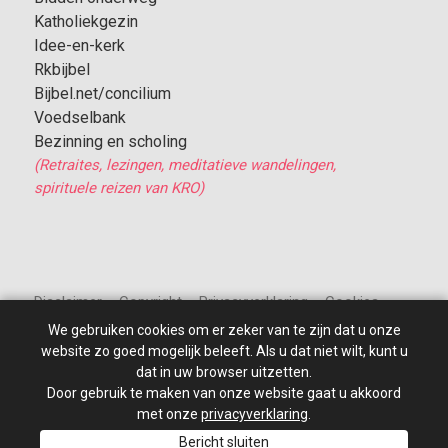
Katholiekgezin
Idee-en-kerk
Rkbijbel
Bijbel.net/concilium
Voedselbank
Bezinning en scholing
(Retraites, lezingen, meditatieve wandelingen,
spirituele reizen van KRO)
Disclaimer – Copyright – Privacyverklaring – Cookies
We gebruiken cookies om er zeker van te zijn dat u onze
website zo goed mogelijk beleeft. Als u dat niet wilt, kunt u
dat in uw browser uitzetten.
Door gebruik te maken van onze website gaat u akkoord
© 2010 - 2026
St Jan de Doper
–
Alle rechten voorbehouden.
Site ontwikkeld door: PixelBroeder - Website realisatie door
met onze
privacyverklaring
.
MKSHOP
Bericht sluiten