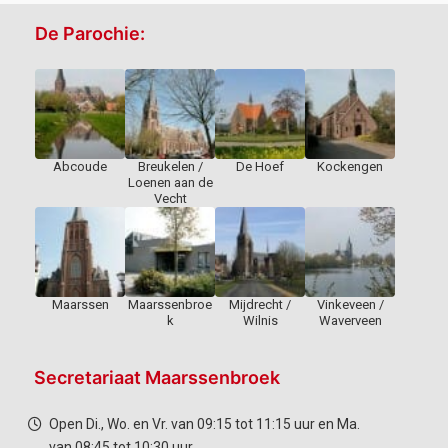
De Parochie:
Abcoude
Breukelen /
De Hoef
Kockengen
Loenen aan de
Vecht
Maarssen
Maarssenbroe
Mijdrecht /
Vinkeveen /
k
Wilnis
Waverveen
Secretariaat Maarssenbroek
Open Di., Wo. en Vr. van 09:15 tot 11:15 uur en Ma.
van 08:45 tot 10:30 uur