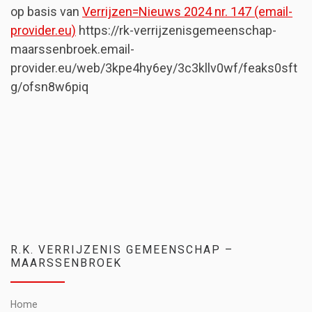
op basis van
Verrijzen=Nieuws 2024 nr. 147 (email-
provider.eu)
https://rk-verrijzenisgemeenschap-
maarssenbroek.email-
provider.eu/web/3kpe4hy6ey/3c3kllv0wf/feaks0sft
g/ofsn8w6piq
R.K. VERRIJZENIS GEMEENSCHAP –
MAARSSENBROEK
Home