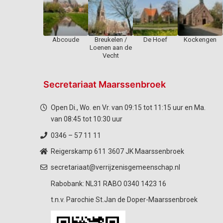
Abcoude
Breukelen /
De Hoef
Kockengen
Loenen aan de
Vecht
Secretariaat Maarssenbroek
Open Di., Wo. en Vr. van 09:15 tot 11:15 uur en Ma.
van 08:45 tot 10:30 uur
0346 – 57 11 11
Reigerskamp 611
3607 JK Maarssenbroek
secretariaat@verrijzenisgemeenschap.nl
Rabobank: NL31 RABO 0340 1423 16
t.n.v. Parochie St.Jan de Doper-Maarssenbroek