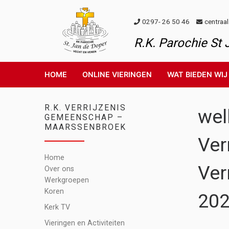
Skip to content
0297- 26 50 46
centraa
R.K. Parochie St
HOME
ONLINE VIERINGEN
WAT BIEDEN WIJ
R.K. VERRIJZENIS
wel
GEMEENSCHAP –
MAARSSENBROEK
Ver
Home
Ver
Over ons
Werkgroepen
Koren
202
Kerk TV
Vieringen en Activiteiten