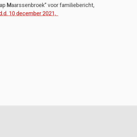
ap
M
aarssenbroek” voor familiebericht,
 d.d. 10 december 2021,