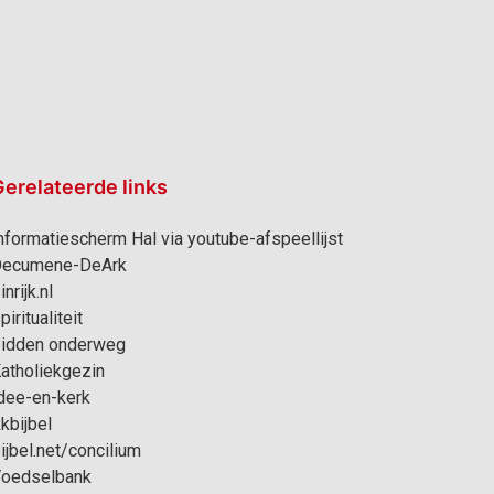
erelateerde links
nformatiescherm Hal via youtube-afspeellijst
ecumene-DeArk
inrijk.nl
piritualiteit
idden onderweg
atholiekgezin
dee-en-kerk
kbijbel
ijbel.net/concilium
oedselbank