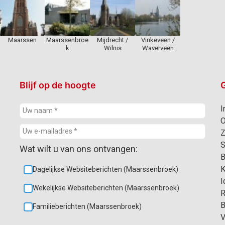
Maarssen
Maarssenbroe
Mijdrecht /
Vinkeveen /
k
Wilnis
Waverveen
Blijf op de hoogte
G
I
O
Z
S
Wat wilt u van ons ontvangen:
B
K
Dagelijkse Websiteberichten (Maarssenbroek)
I
Wekelijkse Websiteberichten (Maarssenbroek)
R
B
Familieberichten (Maarssenbroek)
V