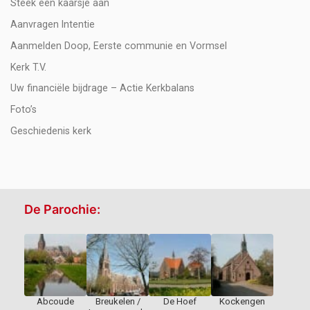
Steek een kaarsje aan
Aanvragen Intentie
Aanmelden Doop, Eerste communie en Vormsel
Kerk T.V.
Uw financiële bijdrage – Actie Kerkbalans
Foto’s
Geschiedenis kerk
De Parochie:
Abcoude
Breukelen /
De Hoef
Kockengen