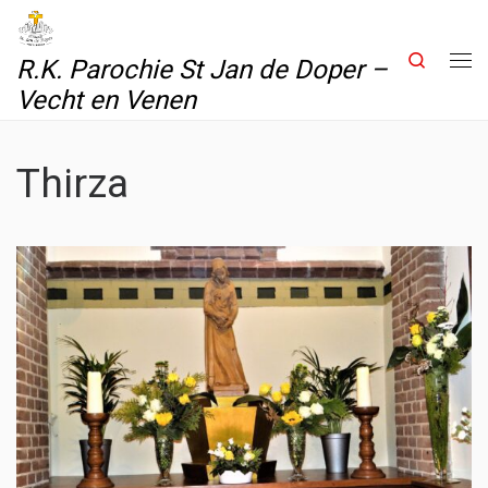
Skip to content
Search
R.K. Parochie St Jan de Doper –
Me
Vecht en Venen
Thirza