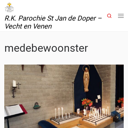
Skip to content
Search
R.K. Parochie St Jan de Doper –
Me
Vecht en Venen
medebewoonster