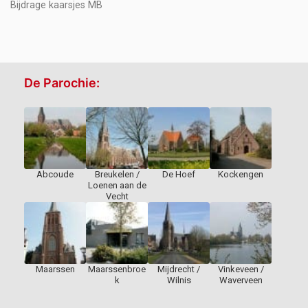
Bijdrage kaarsjes MB
De Parochie:
Abcoude
Breukelen /
De Hoef
Kockengen
Loenen aan de
Vecht
Maarssen
Maarssenbroe
Mijdrecht /
Vinkeveen /
k
Wilnis
Waverveen