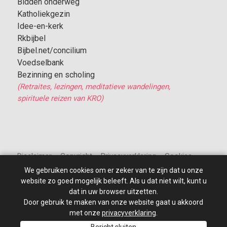
Bidden onderweg
Katholiekgezin
Idee-en-kerk
Rkbijbel
Bijbel.net/concilium
Voedselbank
Bezinning en scholing
(Retraites, lezingen, meditatieve wandelingen,
spirituele reizen van KRO)
Disclaimer – Copyright – Privacyverklaring – Cookies
We gebruiken cookies om er zeker van te zijn dat u onze
website zo goed mogelijk beleeft. Als u dat niet wilt, kunt u
dat in uw browser uitzetten.
Door gebruik te maken van onze website gaat u akkoord
© 2010 - 2026
St Jan de Doper
–
Alle rechten voorbehouden.
Site ontwikkeld door: PixelBroeder - Website realisatie door
met onze
privacyverklaring
.
MKSHOP