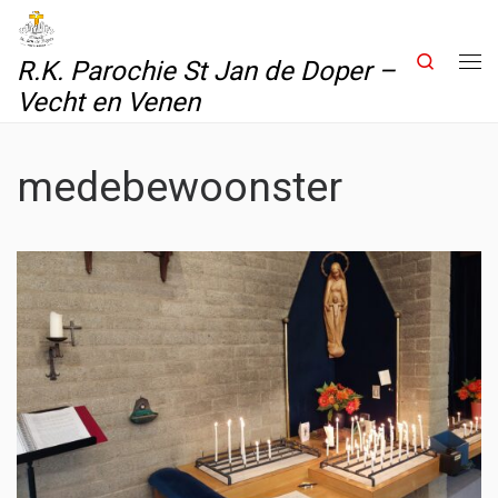
Skip to content
Search
R.K. Parochie St Jan de Doper –
Me
Vecht en Venen
medebewoonster