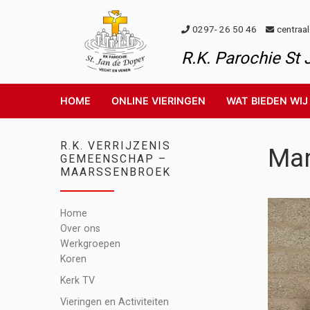
Skip to content
0297- 26 50 46
centraa
R.K. Parochie St
HOME
ONLINE VIERINGEN
WAT BIEDEN WIJ
R.K. VERRIJZENIS
Mar
GEMEENSCHAP –
MAARSSENBROEK
Home
Over ons
Werkgroepen
Koren
Kerk TV
Vieringen en Activiteiten