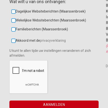
Wat wilt u van ons ontvangen:
B
K
Dagelijkse Websiteberichten (Maarssenbroek)
I
Wekelijkse Websiteberichten (Maarssenbroek)
R
B
Familieberichten (Maarssenbroek)
V
B
Akkoord met de
privacyverklaring
(
U kunt te allen tijde uw instellingen veranderen of zich
s
afmelden.
D