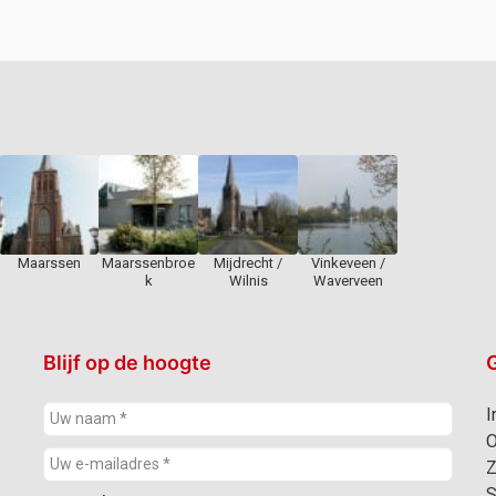
Maarssen
Maarssenbroe
Mijdrecht /
Vinkeveen /
k
Wilnis
Waverveen
Blijf op de hoogte
G
I
O
Z
S