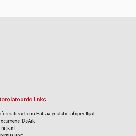
erelateerde links
nformatiescherm Hal via youtube-afspeellijst
ecumene-DeArk
inrijk.nl
piritualiteit