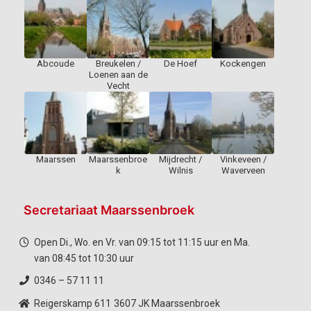
Abcoude
Breukelen /
De Hoef
Kockengen
Loenen aan de
Vecht
Maarssen
Maarssenbroe
Mijdrecht /
Vinkeveen /
k
Wilnis
Waverveen
Secretariaat Maarssenbroek
Open Di., Wo. en Vr. van 09:15 tot 11:15 uur en Ma.
van 08:45 tot 10:30 uur
0346 – 57 11 11
Reigerskamp 611
3607 JK Maarssenbroek