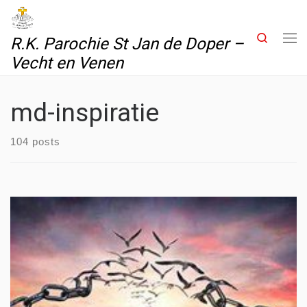
Skip to content
Search
R.K. Parochie St Jan de Doper –
Me
Vecht en Venen
md-inspiratie
104 posts