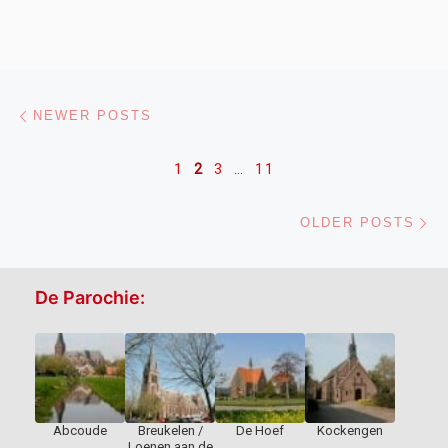
Posts navigation
Newer posts
NEWER POSTS
1
2
3
…
11
Ol
OLDER POSTS
De Parochie:
Abcoude
Breukelen /
De Hoef
Kockengen
Loenen aan de