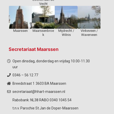
Vecht
Maarssen
Maarssenbroe
Mijdrecht /
Vinkeveen /
k
Wilnis
Waverveen
Secretariaat Maarssen
Open dinsdag, donderdag en vrijdag 10.00-11.30
uur
0346 – 56 12 77
Breedstraat 1
3603 BA Maarssen
secretariaat@hhart-maarssen.nl
Rabobank: NL38 RABO 0340 1045 54
t.n.v. Parochie St.Jan de Doper-Maarssen