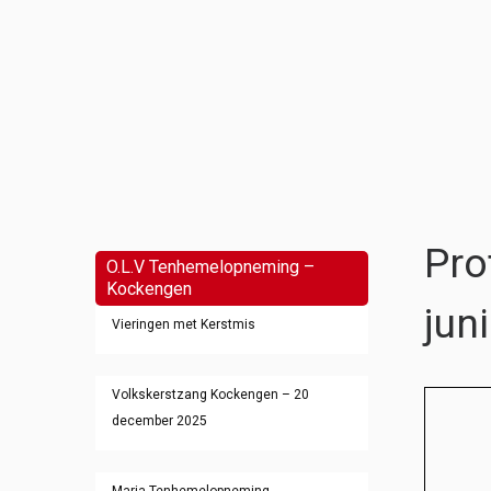
Pro
O.L.V Tenhemelopneming –
Kockengen
jun
Vieringen met Kerstmis
Volkskerstzang Kockengen – 20
december 2025
Maria Tenhemelopneming