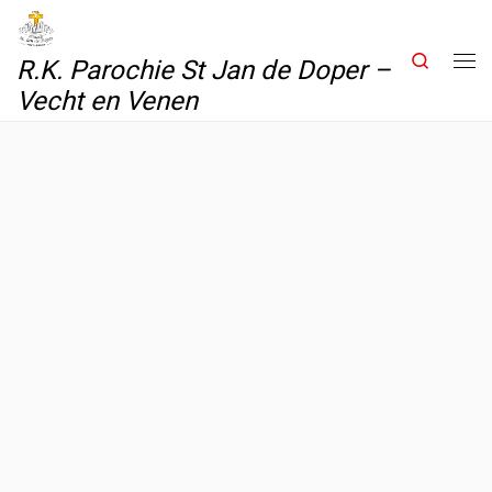
Skip to content
Search
R.K. Parochie St Jan de Doper –
Me
Vecht en Venen