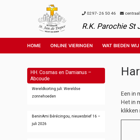
Skip to content
0297- 26 50 46
centraa
R.K. Parochie St
HOME
ONLINE VIERINGEN
WAT BIEDEN WIJ
Har
HH. Cosmas en Damianus –
Abcoude
Wereldkorting juli: Wereldse
Een in 
zonnehoeden
Het in 
klikken
BeninAmi Bérécingou, nieuwsbrief 16 –
juli 2026