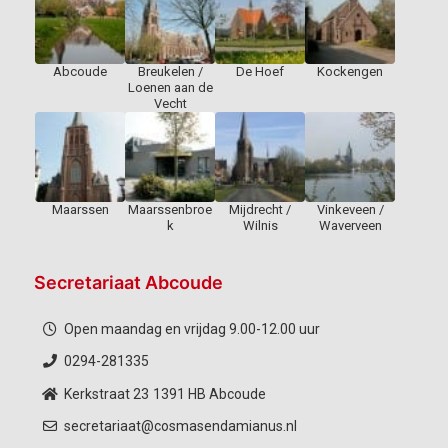
Abcoude
Breukelen /
De Hoef
Kockengen
Loenen aan de
Vecht
Maarssen
Maarssenbroe
Mijdrecht /
Vinkeveen /
k
Wilnis
Waverveen
Secretariaat Abcoude
Open maandag en vrijdag 9.00-12.00 uur
0294-281335
Kerkstraat 23
1391 HB Abcoude
secretariaat@cosmasendamianus.nl