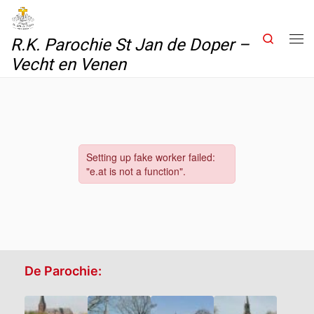
Skip to content
Search
R.K. Parochie St Jan de Doper –
Me
Vecht en Venen
De Parochie: