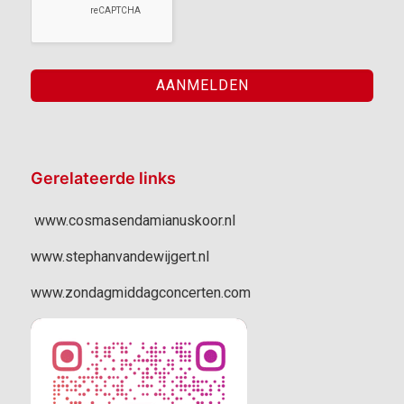
Gerelateerde links
www.cosmasendamianuskoor.nl
www.stephanvandewijgert.nl
www.zondagmiddagconcerten.com