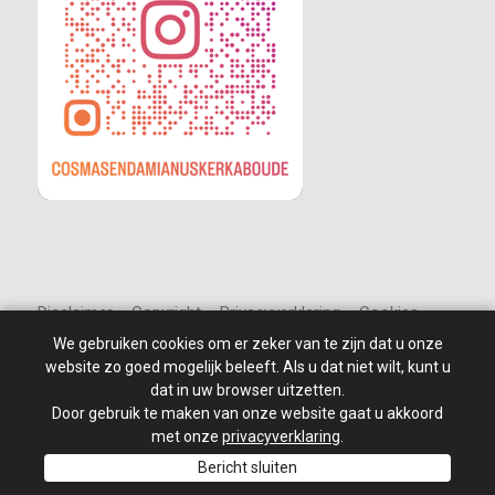
Disclaimer – Copyright – Privacyverklaring – Cookies
We gebruiken cookies om er zeker van te zijn dat u onze
website zo goed mogelijk beleeft. Als u dat niet wilt, kunt u
dat in uw browser uitzetten.
Door gebruik te maken van onze website gaat u akkoord
© 2010 - 2026
St Jan de Doper
–
Alle rechten voorbehouden.
Site ontwikkeld door: PixelBroeder - Website realisatie door
met onze
privacyverklaring
.
MKSHOP
Bericht sluiten