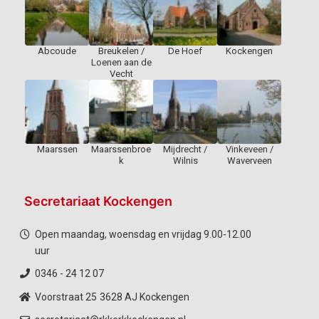
Abcoude
Breukelen /
De Hoef
Kockengen
Loenen aan de
Vecht
Maarssen
Maarssenbroe
Mijdrecht /
Vinkeveen /
k
Wilnis
Waverveen
Secretariaat Kockengen
Open maandag, woensdag en vrijdag 9.00-12.00
uur
0346 - 24 12 07
Voorstraat 25
3628 AJ Kockengen