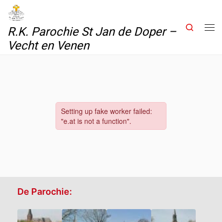
Skip to content
Search
R.K. Parochie St Jan de Doper –
Me
Vecht en Venen
De Parochie: