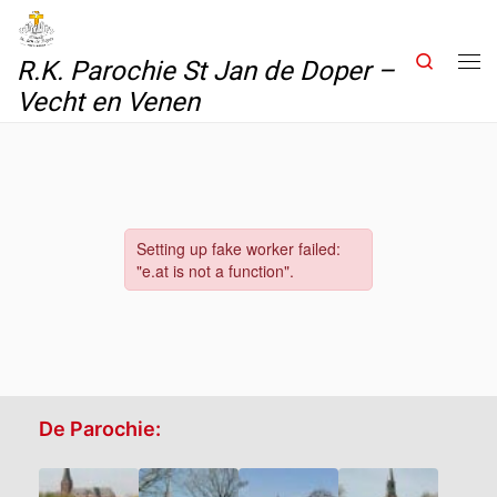
Skip to content
Search
R.K. Parochie St Jan de Doper –
Me
Vecht en Venen
De Parochie: