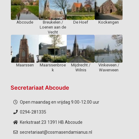
Abcoude
Breukelen /
De Hoef
Kockengen
Loenen aan de
Vecht
Maarssen
Maarssenbroe
Mijdrecht /
Vinkeveen /
k
Wilnis
Waverveen
Secretariaat Abcoude
Open maandag en vrijdag 9.00-12.00 uur
0294-281335
Kerkstraat 23
1391 HB Abcoude
secretariaat@cosmasendamianus.nl