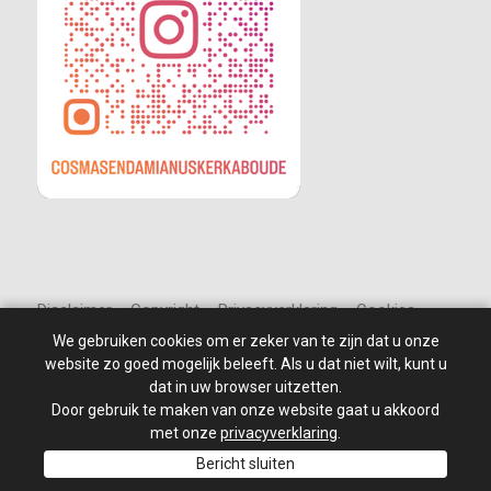
Disclaimer – Copyright – Privacyverklaring – Cookies
We gebruiken cookies om er zeker van te zijn dat u onze
website zo goed mogelijk beleeft. Als u dat niet wilt, kunt u
dat in uw browser uitzetten.
Door gebruik te maken van onze website gaat u akkoord
© 2010 - 2026
St Jan de Doper
–
Alle rechten voorbehouden.
Site ontwikkeld door: PixelBroeder - Website realisatie door
met onze
privacyverklaring
.
MKSHOP
Bericht sluiten