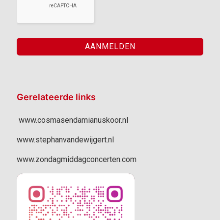
Gerelateerde links
www.cosmasendamianuskoor.nl
www.stephanvandewijgert.nl
www.zondagmiddagconcerten.com