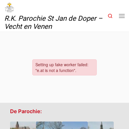
Skip to content
Search
R.K. Parochie St Jan de Doper –
Me
Vecht en Venen
De Parochie: