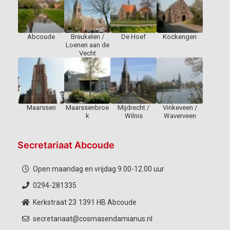
Abcoude
Breukelen /
De Hoef
Kockengen
Loenen aan de
Vecht
Maarssen
Maarssenbroe
Mijdrecht /
Vinkeveen /
k
Wilnis
Waverveen
Secretariaat Abcoude
Open maandag en vrijdag 9.00-12.00 uur
0294-281335
Kerkstraat 23
1391 HB Abcoude
secretariaat@cosmasendamianus.nl