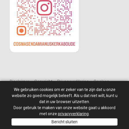
Disclaimer – Copyright – Privacyverklaring – Cookies
We gebruiken cookies om er zeker van te zijn dat u onze
website zo goed mogelijk beleeft. Als u dat niet wilt, kunt u
dat in uw browser uitzetten.
Door gebruik te maken van onze website gaat u akkoord
© 2010 - 2026
St Jan de Doper
–
Alle rechten voorbehouden.
Site ontwikkeld door: PixelBroeder - Website realisatie door
met onze
privacyverklaring
.
MKSHOP
Bericht sluiten