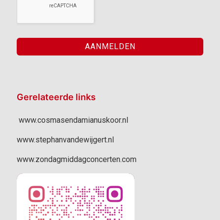
Gerelateerde links
www.cosmasendamianuskoor.nl
www.stephanvandewijgert.nl
www.zondagmiddagconcerten.com