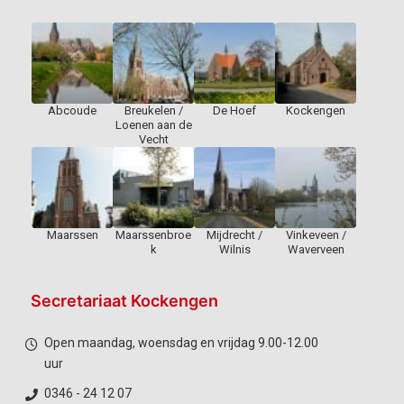
Abcoude
Breukelen /
De Hoef
Kockengen
Loenen aan de
Vecht
Maarssen
Maarssenbroe
Mijdrecht /
Vinkeveen /
k
Wilnis
Waverveen
Secretariaat Kockengen
Open maandag, woensdag en vrijdag 9.00-12.00
uur
0346 - 24 12 07