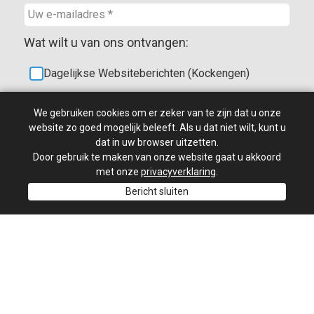
Wat wilt u van ons ontvangen:
Dagelijkse Websiteberichten (Kockengen)
Familieberichten (Kockengen)
We gebruiken cookies om er zeker van te zijn dat u onze
website zo goed mogelijk beleeft. Als u dat niet wilt, kunt u
Kerkberichten (bijlage bij de ONE)
dat in uw browser uitzetten.
Door gebruik te maken van onze website gaat u akkoord
Akkoord met de
privacyverklaring
met onze
privacyverklaring
.
Bericht sluiten
U kunt te allen tijde uw instellingen veranderen of zich
afmelden.