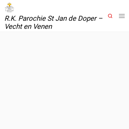
Skip to content
Search
R.K. Parochie St Jan de Doper –
Me
Vecht en Venen