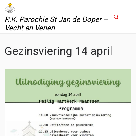
Skip to content
Search
R.K. Parochie St Jan de Doper –
Me
Vecht en Venen
Gezinsviering 14 april