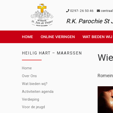
Skip to content
0297- 26 50 46
centraa
R.K. Parochie St
HOME
ONLINE VIERINGEN
WAT BIEDEN WIJ
HEILIG HART – MAARSSEN
Wie
Home
Romeine
Over Ons
Wat bieden wij?
Activiteiten agenda
Verdieping
Voor de jeugd