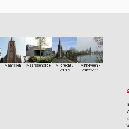
Maarssen
Maarssenbroe
Mijdrecht /
Vinkeveen /
k
Wilnis
Waverveen
G
R
W
Z
S