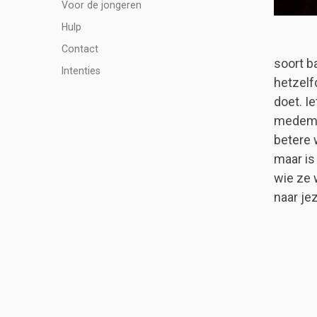
Voor de jongeren
Hulp
Contact
soort ba
Intenties
hetzelf
doet. I
medemen
betere 
maar is
wie ze 
naar je