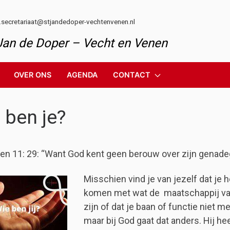
l.secretariaat@stjandedoper-vechtenvenen.nl
 Jan de Doper – Vecht en Venen
OVER ONS
AGENDA
CONTACT
 ben je?
n 11: 29: “Want God kent geen berouw over zijn genadeg
Misschien vind je van jezelf dat je 
komen met wat de maatschappij van j
zijn of dat je baan of functie niet m
maar bij God gaat dat anders. Hij hee