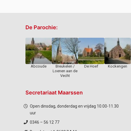
De Parochie:
Abcoude
Breukelen /
De Hoef
Kockengen
Loenen aan de
Vecht
Secretariaat Maarssen
Open dinsdag, donderdag en vrijdag 10.00-11.30
uur
0346 – 56 12 77