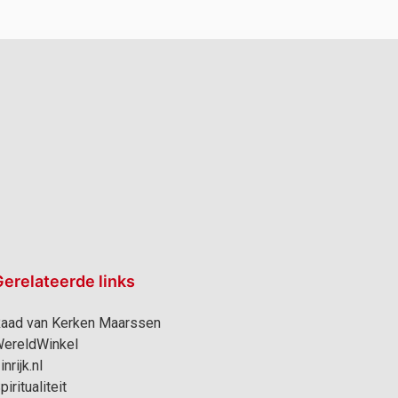
erelateerde links
aad van Kerken Maarssen
ereldWinkel
inrijk.nl
piritualiteit