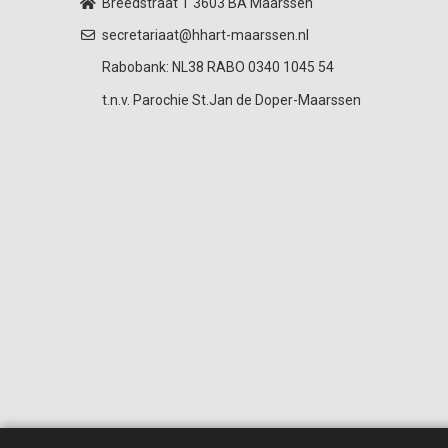
Breedstraat 1
3603 BA Maarssen
secretariaat@hhart-maarssen.nl
Rabobank: NL38 RABO 0340 1045 54
t.n.v. Parochie St.Jan de Doper-Maarssen