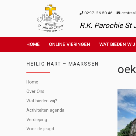
Skip to content
0297- 26 50 46
centraa
R.K. Parochie St
HOME
ONLINE VIERINGEN
WAT BIEDEN WIJ
HEILIG HART – MAARSSEN
oek
Home
Over Ons
Wat bieden wij?
Activiteiten agenda
Verdieping
Voor de jeugd