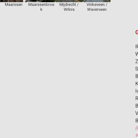
Maarssen
Maarssenbroe
Mijdrecht /
Vinkeveen /
k
Wilnis
Waverveen
G
R
W
Z
S
B
K
I
R
B
V
B
(
s