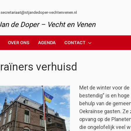
l.secretariaat@stjandedoper-vechtenvenen.nl
 Jan de Doper – Vecht en Venen
OVER ONS
AGENDA
CONTACT
raïners verhuisd
Met de winter voor de 
bestendig” is en hoge
behulp van de gemeen
Oekraïnse gasten. Ze 
opvang op de Planetenb
die ongelofelijk veel 