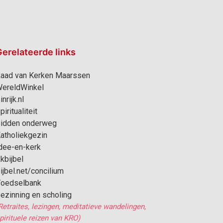
erelateerde links
aad van Kerken Maarssen
ereldWinkel
inrijk.nl
piritualiteit
idden onderweg
atholiekgezin
dee-en-kerk
kbijbel
ijbel.net/concilium
oedselbank
ezinning en scholing
Retraites, lezingen, meditatieve wandelingen,
pirituele reizen van KRO)