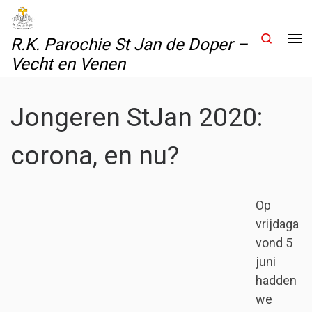
Skip to content
Search
R.K. Parochie St Jan de Doper –
Me
Vecht en Venen
Jongeren StJan 2020:
corona, en nu?
Op
vrijdaga
vond 5
juni
hadden
we