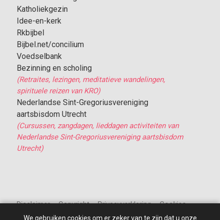
Katholiekgezin
Idee-en-kerk
Rkbijbel
Bijbel.net/concilium
Voedselbank
Bezinning en scholing
(Retraites, lezingen, meditatieve wandelingen,
spirituele reizen van KRO)
Nederlandse Sint-Gregoriusvereniging
aartsbisdom Utrecht
(Cursussen, zangdagen, lieddagen activiteiten van
Nederlandse Sint-Gregoriusvereniging aartsbisdom
Utrecht)
Disclaimer – Copyright – Privacyverklaring – Cookies
We gebruiken cookies om er zeker van te zijn dat u onze