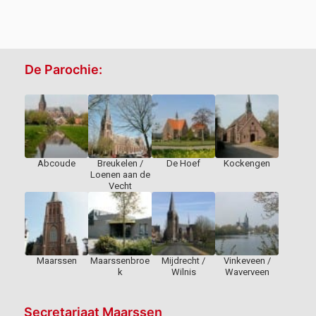
De Parochie:
Abcoude
Breukelen /
De Hoef
Kockengen
Loenen aan de
Vecht
Maarssen
Maarssenbroe
Mijdrecht /
Vinkeveen /
k
Wilnis
Waverveen
Secretariaat Maarssen