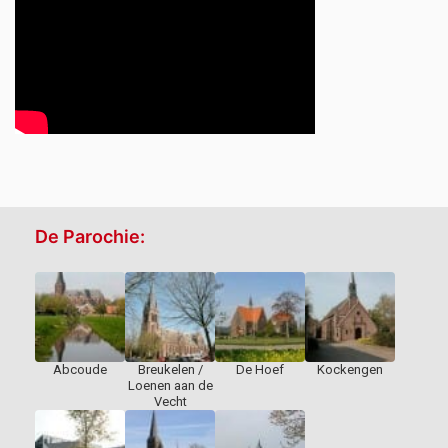
De Parochie:
Abcoude
Breukelen /
De Hoef
Kockengen
Loenen aan de
Vecht