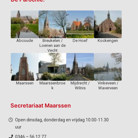
Abcoude
Breukelen /
De Hoef
Kockengen
Loenen aan de
Vecht
Maarssen
Maarssenbroe
Mijdrecht /
Vinkeveen /
k
Wilnis
Waverveen
Secretariaat Maarssen
Open dinsdag, donderdag en vrijdag 10.00-11.30
uur
0346 – 56 12 77