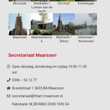
Abcoude
Breukelen /
De Hoef
Kockengen
Loenen aan de
Vecht
Maarssen
Maarssenbroe
Mijdrecht /
Vinkeveen /
k
Wilnis
Waverveen
Secretariaat Maarssen
Open dinsdag, donderdag en vrijdag 10.00-11.30
uur
0346 – 56 12 77
Breedstraat 1
3603 BA Maarssen
secretariaat@hhart-maarssen.nl
Rabobank: NL38 RABO 0340 1045 54