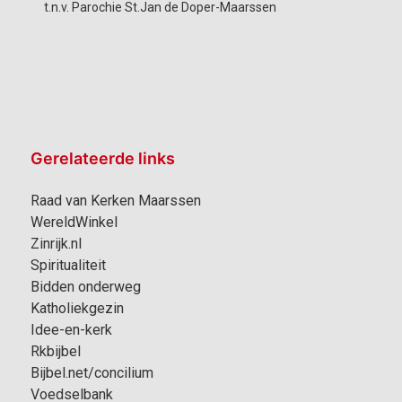
t.n.v. Parochie St.Jan de Doper-Maarssen
Gerelateerde links
Raad van Kerken Maarssen
WereldWinkel
Zinrijk.nl
Spiritualiteit
Bidden onderweg
Katholiekgezin
Idee-en-kerk
Rkbijbel
Bijbel.net/concilium
Voedselbank