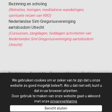
Bezinning en scholing
(Retraites, lezingen, meditatieve wandelingen,
spirituele reizen van KRO)
Nederlandse Sint-Gregoriusvereniging
aartsbisdom Utrecht
(Cursussen, zangdagen, lieddagen activiteiten van
Nederlandse Sint-Gregoriusvereniging aartsbisdom
Utrecht)
Disclaimer – Copyright – Privacyverklaring – Cookies
We gebruiken cookies om er zeker van te zijn dat u onze
website zo goed mogelijk beleeft. Als u dat niet wilt, kunt u
dat in uw browser uitzetten.
Door gebruik te maken van onze website gaat u akkoord
© 2010 - 2026
St Jan de Doper
–
Alle rechten voorbehouden.
Site ontwikkeld door: PixelBroeder - Website realisatie door
met onze
privacyverklaring
.
MKSHOP
Bericht sluiten