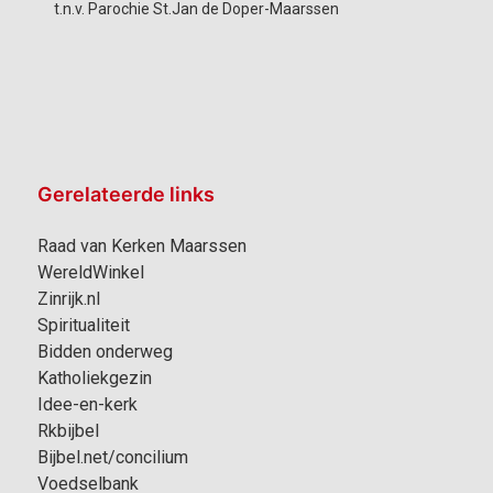
t.n.v. Parochie St.Jan de Doper-Maarssen
Gerelateerde links
Raad van Kerken Maarssen
WereldWinkel
Zinrijk.nl
Spiritualiteit
Bidden onderweg
Katholiekgezin
Idee-en-kerk
Rkbijbel
Bijbel.net/concilium
Voedselbank