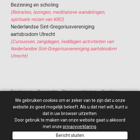
Bezinning en scholing
(Retraites, lezingen, meditatieve wandelingen,
spirituele reizen van KRO)
Nederlandse Sint-Gregoriusvereniging
aartsbisdom Utrecht
(Cursussen, zangdagen, lieddagen activiteiten van
Nederlandse Sint-Gregoriusvereniging aartsbisdom
Utrecht)
Disclaimer – Copyright – Privacyverklaring – Cookies
We gebruiken cookies om er zeker van te zijn dat u onze
website zo goed mogelijk beleeft. Als u dat niet wilt, kunt u
dat in uw browser uitzetten.
Door gebruik te maken van onze website gaat u akkoord
© 2010 - 2026
St Jan de Doper
–
Alle rechten voorbehouden.
Site ontwikkeld door: PixelBroeder - Website realisatie door
met onze
privacyverklaring
.
MKSHOP
Bericht sluiten