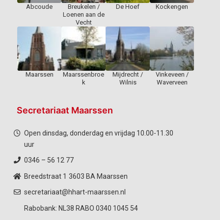
Abcoude
Breukelen /
De Hoef
Kockengen
Loenen aan de
Vecht
Maarssen
Maarssenbroe
Mijdrecht /
Vinkeveen /
k
Wilnis
Waverveen
Secretariaat Maarssen
Open dinsdag, donderdag en vrijdag 10.00-11.30
uur
0346 – 56 12 77
Breedstraat 1
3603 BA Maarssen
secretariaat@hhart-maarssen.nl
Rabobank: NL38 RABO 0340 1045 54